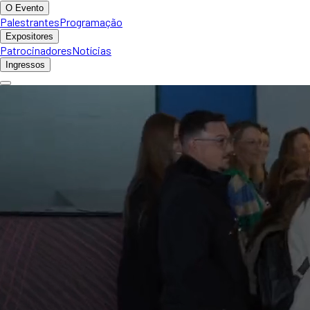
O Evento
Palestrantes
Programação
Expositores
Patrocinadores
Notícias
Ingressos