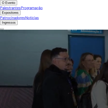
O Evento
Palestrantes
Programação
Expositores
Patrocinadores
Notícias
Ingressos