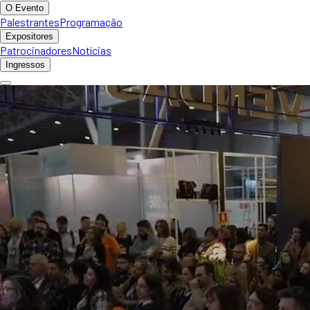
O Evento
Palestrantes
Programação
Expositores
Patrocinadores
Notícias
Ingressos