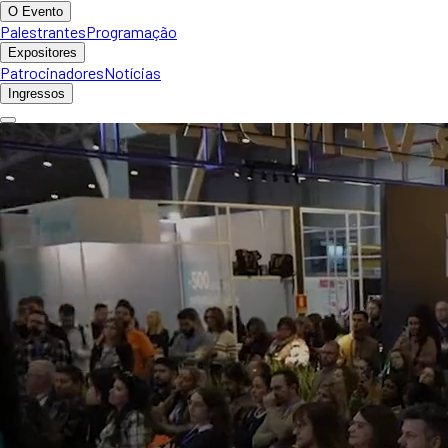
O Evento
Palestrantes
Programação
Expositores
Patrocinadores
Notícias
Ingressos