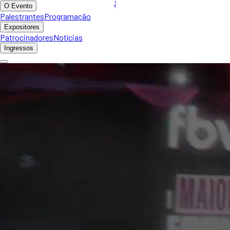
O Evento
Palestrantes
Programação
Expositores
Patrocinadores
Notícias
Ingressos