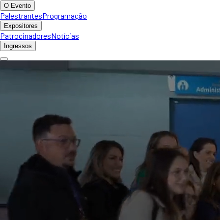
O Evento
Palestrantes
Programação
Expositores
Patrocinadores
Notícias
Ingressos