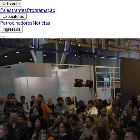
O Evento
Palestrantes
Programação
Expositores
Patrocinadores
Notícias
Ingressos