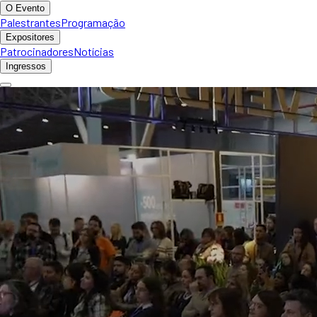
O Evento
Palestrantes
Programação
Expositores
Patrocinadores
Notícias
Ingressos